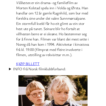
Villhesten
er ein drama- og familiefilm av
Morten Kolstad spela inn i Volda og Ørsta. Han
handlar om 12 år gamle Ragnhild, som bur med
foreldra sine under dei vakre Sunnmørsalpane.
Ein stormfull kveld får ho eit glimt av ein stor
hest ute på tunet. Seinare blir ho fortalt at
villhesten berre er ei skrøne. Ho bestemmer seg
for å finne han. Filmen var blant dei mest sette i
Noreg då han kom i 1994. Aktivitetar i kinostova
frå kl. 19.00 (filmprat med fleire involverte i
filmen, utstilling av rekvisittar m.m.).
KJØP BILLETT
INFO frå Norsk filmklubbforbund: