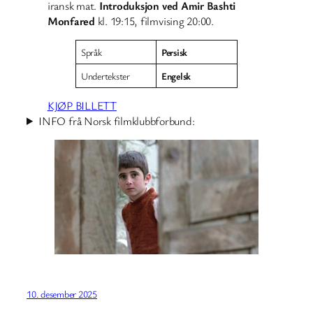
iransk mat.
Introduksjon ved Amir Bashti
Monfared
kl. 19:15, filmvising 20:00.
Språk
Persisk
Undertekster
Engelsk
KJØP BILLETT
INFO frå Norsk filmklubbforbund:
10. desember 2025