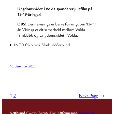
Ungdomsrådet i Volda spanderer julefilm på
13-19-åringar!
OBS!
Denne visinga er berre for ungdom 13-19
år. Visinga er eit samarbeid mellom Volda
filmklubb og Ungdomsrådet i Volda.
INFO frå Norsk filmklubbforbund:
10. desember 2025
1
2
Next Page
→
Nettbunad :
Twenty Twenty-Five |
Utforma med:
WordPress