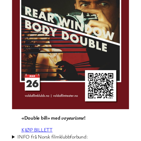
«Double bill» med
voyeurisme
!
KJØP BILLETT
INFO frå Norsk filmklubbforbund: