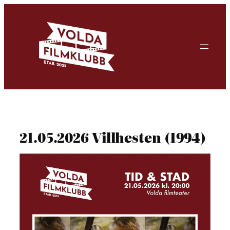
Skip
to
content
21.05.2026 Villhesten (1994)