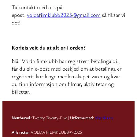
Ta kontakt med oss på
epost:
voldafilmklubb2025@gmail.com
så fiksar vi
det!
Korleis veit du at alt er i orden?
Når Volda filmklubb har registrert betalinga di,
får du ein e-post med beskjed om at betalinga er
registrert, kor lenge medlemskapet varer og kvar
du finn informasjon om filmar, aktivitetar og
billettar.
Nettbunad :
Twenty Twenty-Five |
Utforma med:
WordPress
Alle rettar:
VOLDA FILMKLUBB © 2025