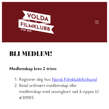
Skip
to
content
BLI MEDLEM!
Medlemskap krev 2 trinn:
Registrer deg hos
Norsk Filmklubbforbund
Betal ordinært medlemskap eller
medlemskap med sesongkort ved å vippse til
#30985